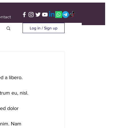
ntact
Log in / Sign up
 a libero. 
trum eu, nisl. 
sed dolor 
 enim. Nam 