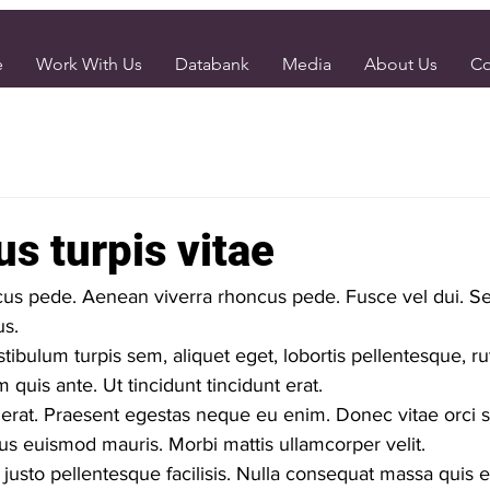
e
Work With Us
Databank
Media
About Us
Co
s turpis vitae
us pede. Aenean viverra rhoncus pede. Fusce vel dui. Sed
s.
stibulum turpis sem, aliquet eget, lobortis pellentesque, ru
 quis ante. Ut tincidunt tincidunt erat.
t erat. Praesent egestas neque eu enim. Donec vitae orci 
us euismod mauris. Morbi mattis ullamcorper velit.
justo pellentesque facilisis. Nulla consequat massa quis