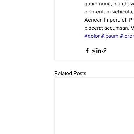
quam nunc, blandit ve
elementum vehicula, e
Aenean imperdiet. Pra
placerat accumsan. Ve
#dolor
#ipsum
#lore
Related Posts