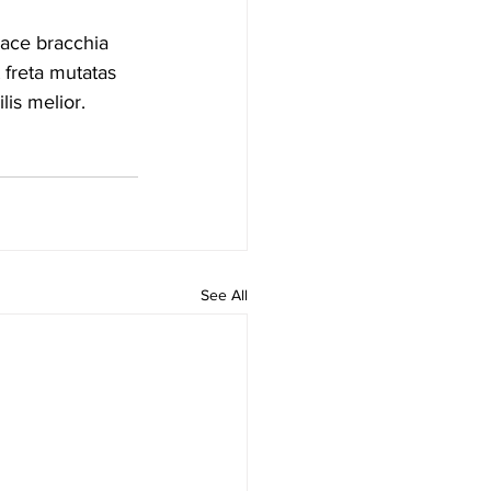
pace bracchia 
 freta mutatas 
is melior. 
See All