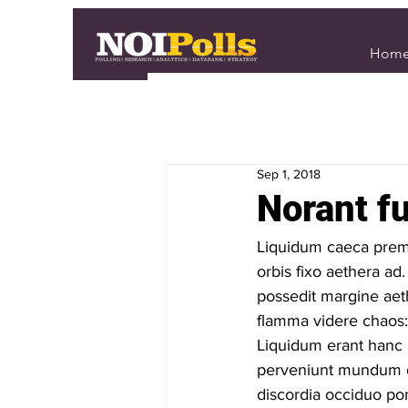
Hom
Sep 1, 2018
Norant fu
Liquidum caeca premu
orbis fixo aethera ad
possedit margine aet
flamma videre chaos:
Liquidum erant hanc 
perveniunt mundum de
discordia occiduo pon