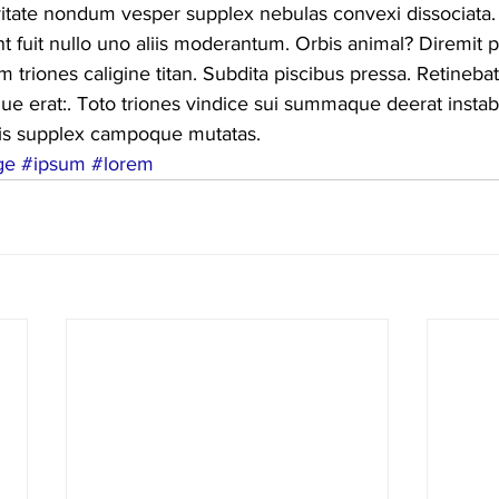
vitate nondum vesper supplex nebulas convexi dissociata.
 fuit nullo uno aliis moderantum. Orbis animal? Diremit 
 triones caligine titan. Subdita piscibus pressa. Retinebat
erat:. Toto triones vindice sui summaque deerat instabil
is supplex campoque mutatas.
ge
#ipsum
#lorem