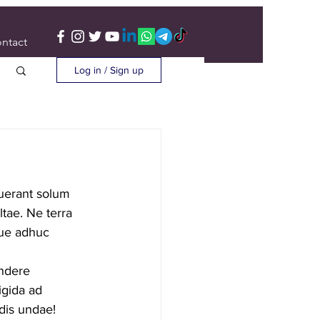
ntact
Log in / Sign up
uerant solum 
tae. Ne terra 
que adhuc 
ndere 
gida ad 
dis undae! 