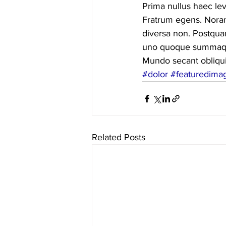
Prima nullus haec le
Fratrum egens. Norant
diversa non. Postquam
uno quoque summaque 
Mundo secant obliqu
#dolor
#featuredima
Related Posts