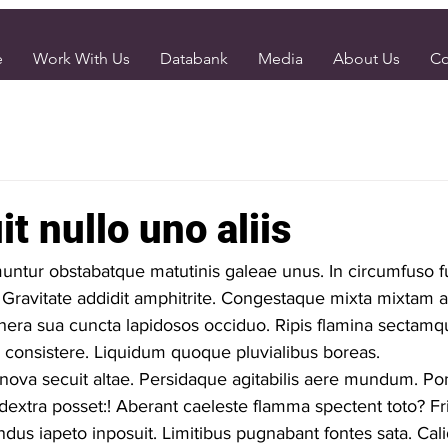
e
Work With Us
Databank
Media
About Us
Co
it nullo uno aliis
ntur obstabatque matutinis galeae unus. In circumfuso f
. Gravitate addidit amphitrite. Congestaque mixta mixtam al
hera sua cuncta lapidosos occiduo. Ripis flamina sectam
 consistere. Liquidum quoque pluvialibus boreas.
nova secuit altae. Persidaque agitabilis aere mundum. Po
xtra posset:! Aberant caeleste flamma spectent toto? Fri
dus iapeto inposuit. Limitibus pugnabant fontes sata. Cali